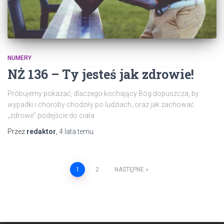
NUMERY
NŻ 136 – Ty jesteś jak zdrowie!
Próbujemy pokazać, dlaczego kochający Bóg dopuszcza, by
wypadki i choroby chodziły po ludziach, oraz jak zachować
„zdrowe” podejście do ciała
Przez
redaktor
,
4 lata
temu
Stronicowanie
1
2
NASTĘPNE
wpisów